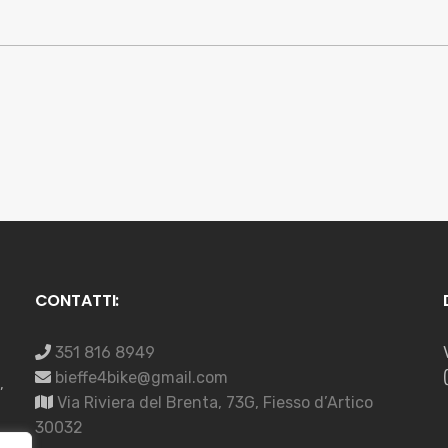
CONTATTI:
351 816 8949
bieffe4bike@gmail.com
,
Via Riviera del Brenta, 73G, Fiesso d’Artico
30032