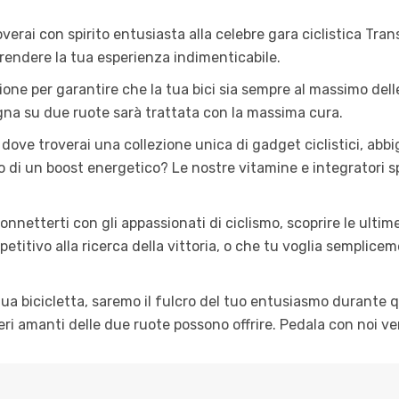
troverai con spirito entusiasta alla celebre gara ciclistica Tr
rendere la tua esperienza indimenticabile.
ione per garantire che la tua bici sia sempre al massimo delle
agna su due ruote sarà trattata con la massima cura.
, dove troverai una collezione unica di gadget ciclistici, ab
o di un boost energetico? Le nostre vitamine e integratori spe
nnetterti con gli appassionati di ciclismo, scoprire le ultim
petitivo alla ricerca della vittoria, o che tu voglia semplic
 tua bicicletta, saremo il fulcro del tuo entusiasmo durante 
 veri amanti delle due ruote possono offrire. Pedala con noi 