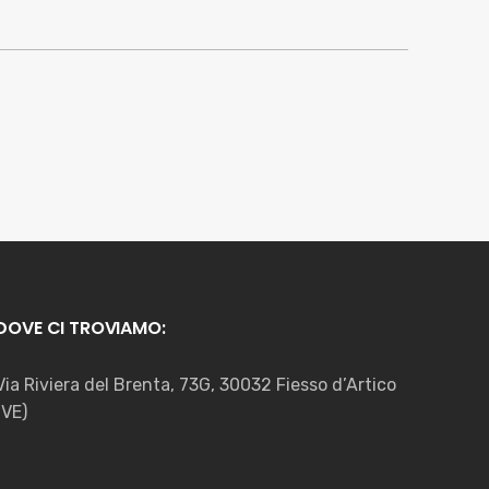
DOVE CI TROVIAMO:
Via Riviera del Brenta, 73G, 30032 Fiesso d’Artico
(VE)