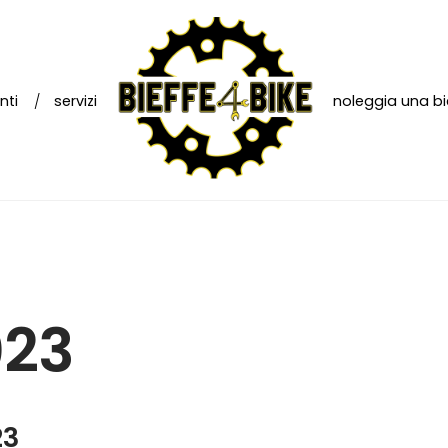
nti
servizi
noleggia una bi
023
23