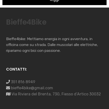
Bieffe4Bike
Bieffe4bike: Mettiamo energia in ogni avventura, in
officina come su strada. Dalle muscolari alle elettriche,
ripariamo ogni bici con passione.
CONTATTI:
351 816 8949
bieffe4bike@gmail.com
Via Riviera del Brenta, 73G, Fiesso d’Artico 30032